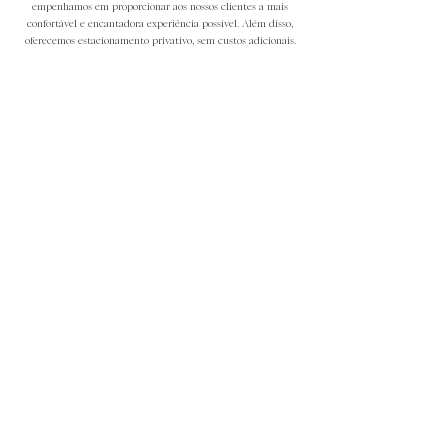
empenhamos em proporcionar aos nossos clientes a mais
confortável e encantadora experiência possível. Além disso,
oferecemos estacionamento privativo, sem custos adicionais.
Ao entrar em nosso estúdio, você será imerso em um ambiente
de elegância e comodidade, garantindo uma experiência
verdadeiramente singular. Nossos clientes têm acesso exclusivo
ao nosso vasto acervo, que inclui tiaras, toucas, macacões,
mantas, baldinhos e outros adereços fundamentais para uma
sessão perfeita.