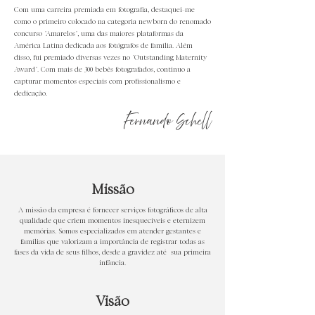
Com uma carreira premiada em fotografia, destaquei-me
como o primeiro colocado na categoria newborn do renomado
concurso "Amarelos", uma das maiores plataformas da
América Latina dedicada aos fotógrafos de família. Além
disso, fui premiado diversas vezes no "Outstanding Maternity
Award". Com mais de 300 bebês fotografados, continuo a
capturar momentos especiais com profissionalismo e
dedicação.
Fernando Schell
Missão
A missão da empresa é fornecer serviços fotográficos de alta
qualidade que criem momentos inesquecíveis e eternizem
memórias. Somos especializados em atender gestantes e
famílias que valorizam a importância de registrar todas as
fases da vida de seus filhos, desde a gravidez até sua primeira
infância.
Visão