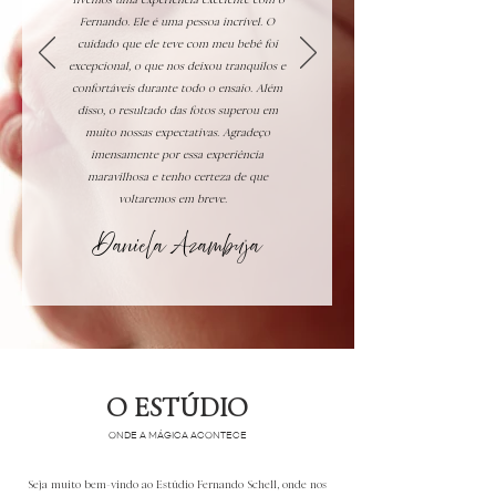
Tivemos uma experiência excelente com o
Fernando. Ele é uma pessoa incrível. O
cuidado que ele teve com meu bebê foi
excepcional, o que nos deixou tranquilos e
confortáveis durante todo o ensaio. Além
disso, o resultado das fotos superou em
muito nossas expectativas. Agradeço
imensamente por essa experiência
maravilhosa e tenho certeza de que
voltaremos em breve.
Daniela
Azambuja
O ESTÚDIO
ONDE A MÁGICA ACONTECE
Seja muito bem-vindo ao Estúdio Fernando Schell, onde nos