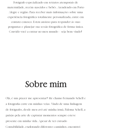
Fotógrafo especializado em retratos atemporais de
maternidade, recém-nascidos e bebês. Atendendo em Porto
Alegre e região. Para receber mais informações sobre uma
experiência fotográfica totalmente personalizada, entre em
contato conosco. Estou ansioso para responder às suas
perguntas e planejar sua sessão fotográfica de forma única.
Convido você a entrar no meu mundo – seja bem-vindo!
Sobre mim
Olá, é um prazer me apresentar! Me chamo Fernando Schell e
a fotografia corre em minhas veias. Vindo de uma linhagem
de fotógrafos, desde meu avô até minha irmã, Paloma Schell, a
paixão pela arte de capturar momentos sempre esteve
presente em minha vida. Apesar de ter cursado
Contabilidade, explorando diferentes caminhos, encontrei