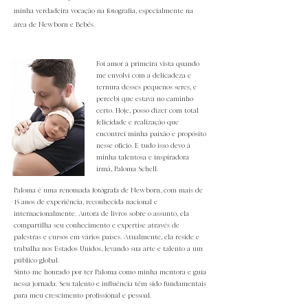
minha verdadeira vocação na fotografia, especialmente na
área de Newborn e Bebês.
Foi amor à primeira vista quando
me envolvi com a delicadeza e
ternura desses pequenos seres, e
percebi que estava no caminho
certo. Hoje, posso dizer com total
felicidade e realização que
encontrei minha paixão e propósito
nesse ofício. E tudo isso devo à
minha talentosa e inspiradora
irmã, Paloma Schell.
Paloma é uma renomada fotógrafa de Newborn, com mais de
15 anos de experiência, reconhecida nacional e
internacionalmente. Autora de livros sobre o assunto, ela
compartilha seu conhecimento e expertise através de
palestras e cursos em vários países. Atualmente, ela reside e
trabalha nos Estados Unidos, levando sua arte e talento a um
público global.
Sinto-me honrado por ter Paloma como minha mentora e guia
nessa jornada. Seu talento e influência têm sido fundamentais
para meu crescimento profissional e pessoal.